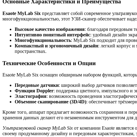
Основные Характеристики и Преимущества
Esaote MyLab Six
представляет собой современное ультразвуко
многофункциональностью, этот УЗИ-сканер обеспечивает над
Высокое качество изображения
: благодаря передовым 
Интуитивно понятный интерфейс
: удобный дизайн экр
Многофункциональность
: MyLab Six подходит для про
Компактный и эргономичный дизайн
: легкий корпус и
пространствах.
Технические Особенности и Опции
Esaote MyLab Six оснащен обширным набором функций, которы
Передовые датчики
: широкий выбор датчиков позволяе
Функция Doppler
: поддержка цветного, импульсного и э
Эластография
: возможность проведения эластографичес
Объемное сканирование (3D/4D)
: обеспечивает трёхмер
Кроме того, аппарат предлагает возможность сохранения и пе
хранения данных делают его незаменимым инструментом для д
Ультразвуковой сканер MyLab Six
от компании Esaote является 
своему продуманному дизайну и передовым характеристикам, 