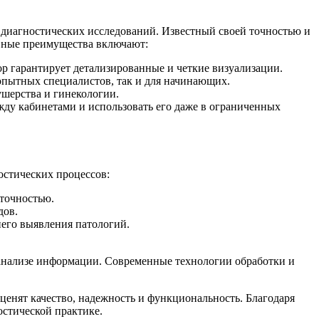
х диагностических исследований. Известный своей точностью и
вные преимущества включают:
ор гарантирует детализированные и четкие визуализации.
 опытных специалистов, так и для начинающих.
ушерства и гинекологии.
жду кабинетами и использовать его даже в ограниченных
остических процессов:
точностью.
дов.
него выявления патологий.
и анализе информации. Современные технологии обработки и
ценят качество, надежность и функциональность. Благодаря
стической практике.