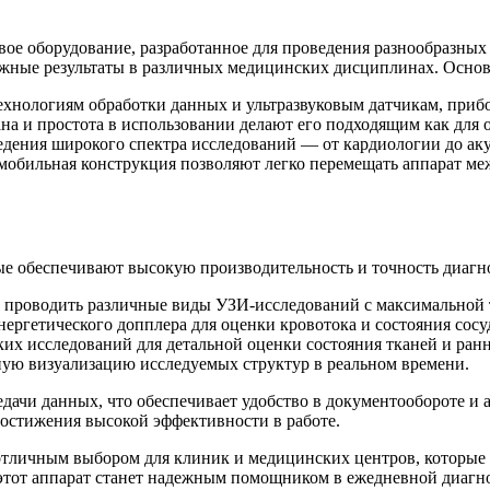
вое оборудование, разработанное для проведения разнообразны
ежные результаты в различных медицинских дисциплинах. Осно
технологиям обработки данных и ультразвуковым датчикам, приб
ана и простота в использовании делают его подходящим как для
ведения широкого спектра исследований — от кардиологии до ак
 мобильная конструкция позволяют легко перемещать аппарат ме
е обеспечивают высокую производительность и точность диагн
т проводить различные виды УЗИ-исследований с максимальной 
нергетического допплера для оценки кровотока и состояния сосу
ких исследований для детальной оценки состояния тканей и ран
ную визуализацию исследуемых структур в реальном времени.
редачи данных, что обеспечивает удобство в документообороте 
остижения высокой эффективности в работе.
отличным выбором для клиник и медицинских центров, которые 
этот аппарат станет надежным помощником в ежедневной диагно