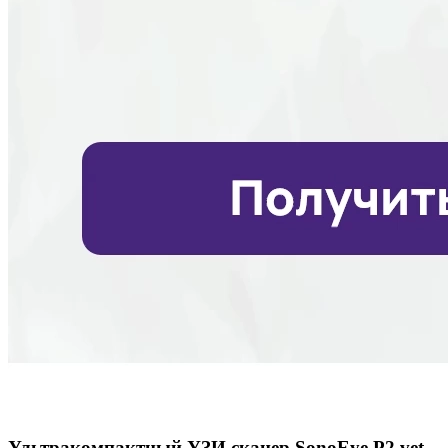
Ультракомпактный УЗИ сканер SonoEye P2 vet