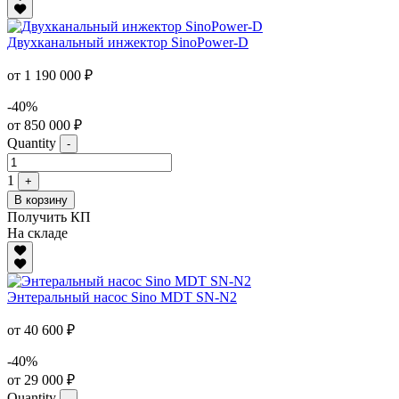
Двухканальный инжектор SinoPower-D
от 1 190 000 ₽
-40%
от 850 000 ₽
Quantity
-
1
+
В корзину
Получить КП
На складе
Энтеральный насос Sino MDT SN-N2
от 40 600 ₽
-40%
от 29 000 ₽
Quantity
-