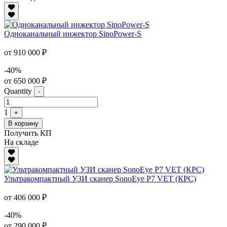
Одноканальный инжектор SinoPower-S
от 910 000 ₽
-40%
от 650 000 ₽
Quantity
-
1
+
В корзину
Получить КП
На складе
Ультракомпактный УЗИ сканер SonoEye P7 VET (КРС)
от 406 000 ₽
-40%
от 290 000 ₽