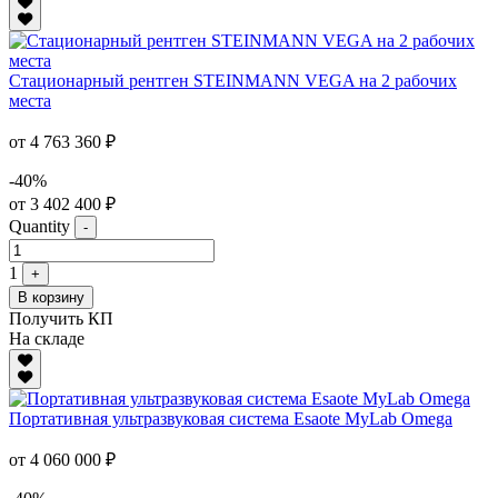
Стационарный рентген STEINMANN VEGA на 2 рабочих
места
от 4 763 360 ₽
-40%
от 3 402 400 ₽
Quantity
-
1
+
В корзину
Получить КП
На складе
Портативная ультразвуковая система Esaote MyLab Omega
от 4 060 000 ₽