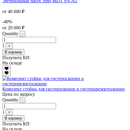
Энтеральный насос Sino MDT SN-N2
от 40 600 ₽
-40%
от 29 000 ₽
Quantity
-
1
+
В корзину
Получить КП
На складе
Комплект стойки для гистероскопии и гистерорезектоскопии
Цена по запросу
Quantity
-
1
+
В корзину
Получить КП
На складе