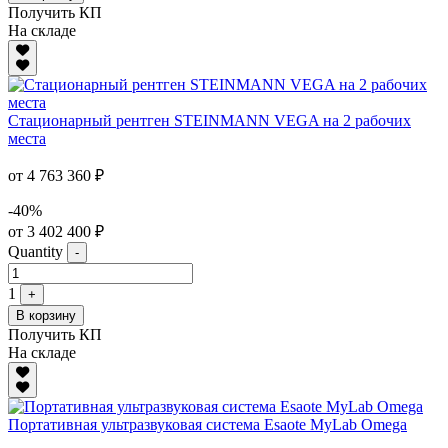
Получить КП
На складе
Стационарный рентген STEINMANN VEGA на 2 рабочих
места
от 4 763 360 ₽
-40%
от 3 402 400 ₽
Quantity
-
1
+
В корзину
Получить КП
На складе
Портативная ультразвуковая система Esaote MyLab Omega