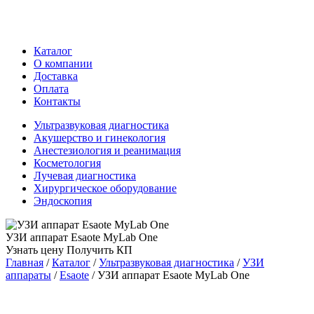
Каталог
О компании
Доставка
Оплата
Контакты
Ультразвуковая диагностика
Акушерство и гинекология
Анестезиология и реанимация
Косметология
Лучевая диагностика
Хирургическое оборудование
Эндоскопия
УЗИ аппарат Esaote MyLab One
Узнать цену
Получить КП
Главная
/
Каталог
/
Ультразвуковая диагностика
/
УЗИ
аппараты
/
Esaote
/
УЗИ аппарат Esaote MyLab One