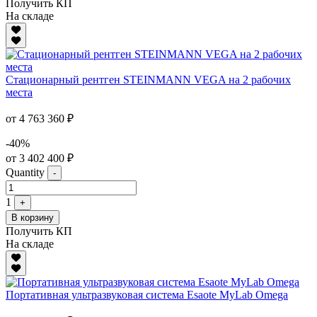
Получить КП
На складе
Стационарный рентген STEINMANN VEGA на 2 рабочих
места
от 4 763 360 ₽
-40%
от 3 402 400 ₽
Quantity
-
1
+
В корзину
Получить КП
На складе
Портативная ультразвуковая система Esaote MyLab Omega