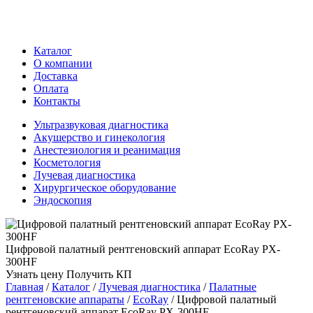
Каталог
О компании
Доставка
Оплата
Контакты
Ультразвуковая диагностика
Акушерство и гинекология
Анестезиология и реанимация
Косметология
Лучевая диагностика
Хирургическое оборудование
Эндоскопия
Цифровой палатный рентгеновский аппарат EcoRay PX-
300HF
Узнать цену
Получить КП
Главная
/
Каталог
/
Лучевая диагностика
/
Палатные
рентгеновские аппараты
/
EcoRay
/
Цифровой палатный
рентгеновский аппарат EcoRay PX-300HF