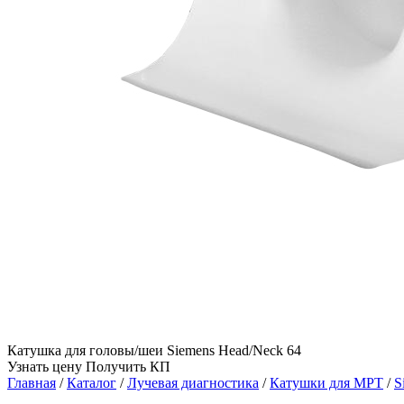
Катушка для головы/шеи Siemens Head/Neck 64
Узнать цену
Получить КП
Главная
/
Каталог
/
Лучевая диагностика
/
Катушки для МРТ
/
S