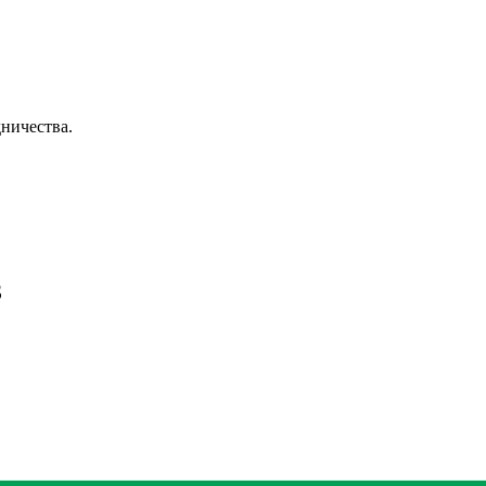
ничества.
З