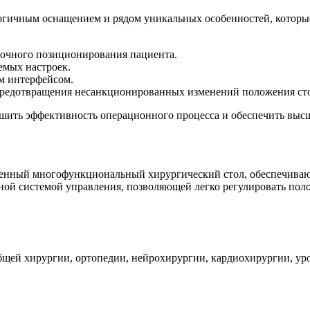
гичным оснащением и рядом уникальных особенностей, которые
точного позиционирования пациента.
емых настроек.
м интерфейсом.
предотвращения несанкционированных изменений положения сто
шить эффективность операционного процесса и обеспечить высш
венный многофункциональный хирургический стол, обеспечиваю
ной системой управления, позволяющей легко регулировать пол
общей хирургии, ортопедии, нейрохирургии, кардиохирургии, у